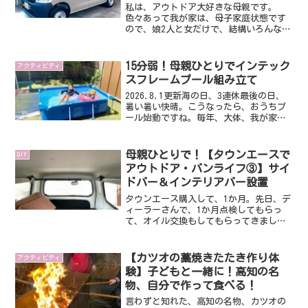
私は、アウトドア大好きな母親です。
色々あって我が家は、母子家庭状態です
ので、娘2人と女だけで、結構いろんなア
ウトドアに挑戦しています。昨今のキャ
ンプブームの以前から、テント買ったり
もしてました。ただ、母親ひとり、小さ
15分弱！母親ひとりでインテック
アクティビティ
い娘2人だと、どうしても...
スフレームプール組み立て
2026.8.1更新海の日、3連休最後の日、
暑い暑い快晴。こうなったら、おうちプ
ール始動ですね。毎年、大体、我が家の
プール開きは、海の日挟んだ連休です。
我が家のプールは、インテックス フレ
ームプール、220x150x60cm のサイズで
母親ひとりで！【タウンエースで
DIY
す。...
アウトドア・バンライフ③】サイ
ドバー＆インテリアバー設置
タウンエース購入して、1か月。先日、デ
ィーラーさんで、1か月点検してもらっ
て、オイル交換もしてもらってきまし
た。さてさて、まだできていませんが、
車中泊をすることを想定して、サイドバ
ーが必要だな、と。車中泊だけじゃなく
【カツオの藁焼きたたき作り体
アクティビティ
て、川遊びとかでタオルを...
験】子どもと一緒に！高知の名
物、自分で作って食べる！
言わずと知れた、高知の名物、カツオの