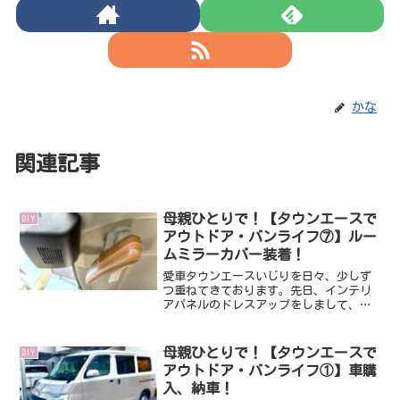
かな
関連記事
母親ひとりで！【タウンエースで
DIY
アウトドア・バンライフ⑦】ルー
ムミラーカバー装着！
愛車タウンエースいじりを日々、少しず
つ重ねてきております。先日、インテリ
アパネルのドレスアップをしまして、そ
の勢いのまま、以前より気になっていた
ルームミラーのチープ感解消のため、カ
バーを購入しました！購入した商品はこ
母親ひとりで！【タウンエースで
DIY
ちら↓(function...
アウトドア・バンライフ①】車購
入、納車！