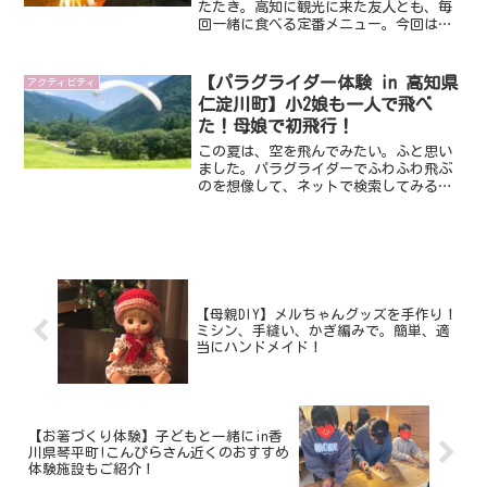
たたき。高知に観光に来た友人とも、毎
回一緒に食べる定番メニュー。今回は、
そんなカツオのたたきを、自分で焼いて
みる、という体験をしてきました。やっ
ぱり地元の名物、きちんと知っておくっ
【パラグライダー体験 in 高知県
アクティビティ
て大切かなと思いまして。...
仁淀川町】小2娘も一人で飛べ
た！母娘で初飛行！
この夏は、空を飛んでみたい。ふと思い
ました。パラグライダーでふわふわ飛ぶ
のを想像して、ネットで検索してみる
と、ガイドの方とタンデムで空の旅を楽
しむプランがたくさん！ただ、私と娘2人
がそれぞれガイドさんと１：１で、とな
ると、なかなかの金額にも...
【母親DIY】メルちゃんグッズを手作り！
ミシン、手縫い、かぎ編みで。簡単、適
当にハンドメイド！
【お箸づくり体験】子どもと一緒にin香
川県琴平町!こんぴらさん近くのおすすめ
体験施設もご紹介！